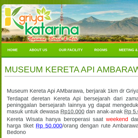
HOME
ABOUT US
OUR FACILITY
ROOMS
MEETING &
MUSEUM KERETA API AMBARA
Museum Kereta Api AMbarawa, berjarak 1km dr Griya
Terdapat deretan Kereta Api bersejarah dari zam
peninggalan bersejarah lainnya yg dapat mengeduk
masuk untuk dewasa
Rp10.000
dan anak-anak
Rp 5
Kereta Wisata hanya beroperasi saat
weekend
da
harga tiket
Rp 50.000
/orang dengan rute Ambaraw
Bedono